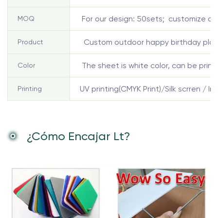
For our design: 50sets; customize de
MOQ
Custom outdoor happy birthday plasti
Product
The sheet is white color, can be print
Color
UV printing(CMYK Print)/Silk scrren / Ink
Printing
¿Cómo Encajar Lt?