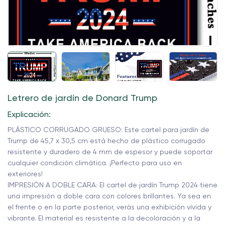
Letrero de jardín de Donard Trump
Explicación:
PLÁSTICO CORRUGADO GRUESO: Este cartel para jardín de
Trump de 45,7 x 30,5 cm está hecho de plástico corrugado
resistente y duradero de 4 mm de espesor y puede soportar
cualquier condición climática. ¡Perfecto para uso en
exteriores!
IMPRESIÓN A DOBLE CARA: El cartel de jardín Trump 2024 tiene
una impresión a doble cara con colores brillantes. Ya sea en
el frente o en la parte posterior, verás una exhibición vívida y
vibrante. El material es resistente a la decoloración y a la